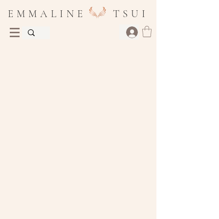
E M M A L I N E T S U I